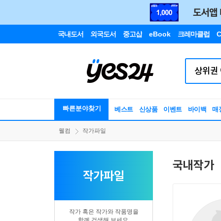
국내도서
외국도서
중고샵
eBook
크레마클럽
C
빠른분야찾기
베스트
신상품
이벤트
바이백
매
웰컴
작가파일
국내작가
작가파일
작가 혹은 작가와 작품명을
함께 검색해 보세요.