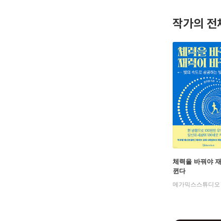
하버드 상
초월하는 
작가의 전
체력을 바꿔야 
뀐다
메가믹스스튜디오