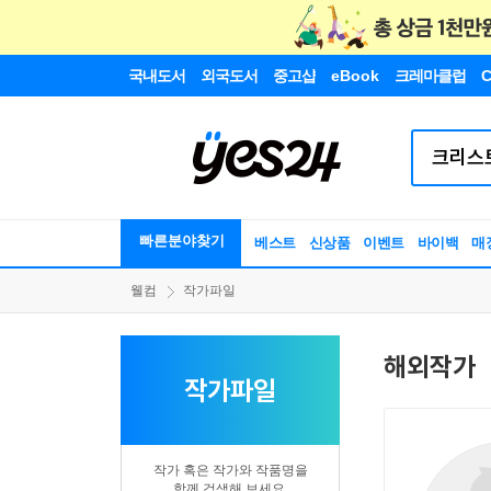
국내도서
외국도서
중고샵
eBook
크레마클럽
C
빠른분야찾기
베스트
신상품
이벤트
바이백
매
웰컴
작가파일
해외작가
작가파일
작가 혹은 작가와 작품명을
함께 검색해 보세요.