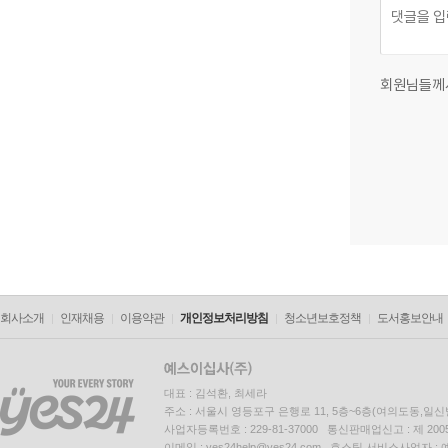
회원님들께
회사소개
인재채용
이용약관
개인정보처리방침
청소년보호정책
도서홍보안내
대표 : 김석환, 최세라
주소 : 서울시 영등포구 은행로 11, 5층~6층(여의도동,일신
사업자등록번호 : 229-81-37000 통신판매업신고 : 제 200
이메일 : yes24help@yes24.com 호스팅 서비스사업자 :