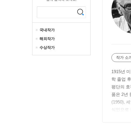
국내작가
해외작가
수상작가
작가 소
1915년
학 졸업 
평단의 호
품은 2년
(1950
식인으로 
1956년