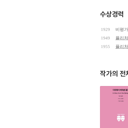
다. 19
『시간의 
수상경력
다.
1929
비평가
1949
퓰리
1955
퓰리
작가의 전