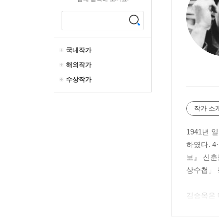
국내작가
해외작가
수상작가
작가 소
1941년
하였다. 
보』 신춘
상수첩」 
김승옥은 대
단편을 동인