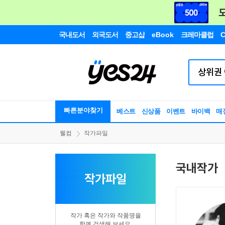
국내도서
외국도서
중고샵
eBook
크레마클럽
C
빠른분야찾기
베스트
신상품
이벤트
바이백
매
웰컴
작가파일
국내작가
작가파일
작가 혹은 작가와 작품명을
함께 검색해 보세요.