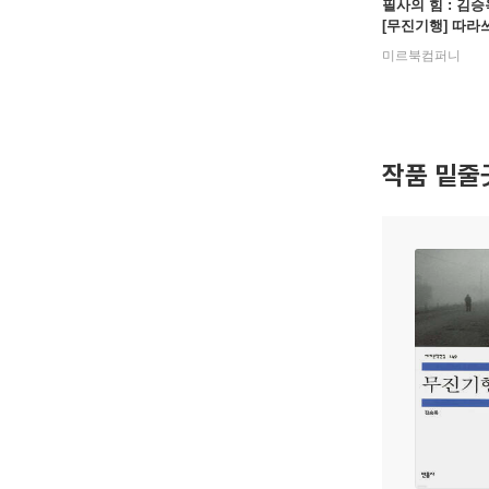
필사의 힘 : 김
[무진기행] 따라
미르북컴퍼니
작품 밑줄