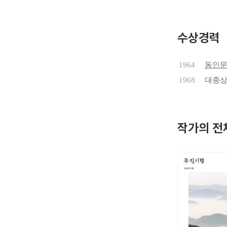
지속적으로
서 절필하
수상경력
1980년
국문학과 
1964
동인
난 문학의
1968
대종상
작품에 대
겨울」로 
김승옥의 
작가의 전
다. 기성
승옥 소설
김승옥의 
게 띤다.
한 삶에 
기의 아웃