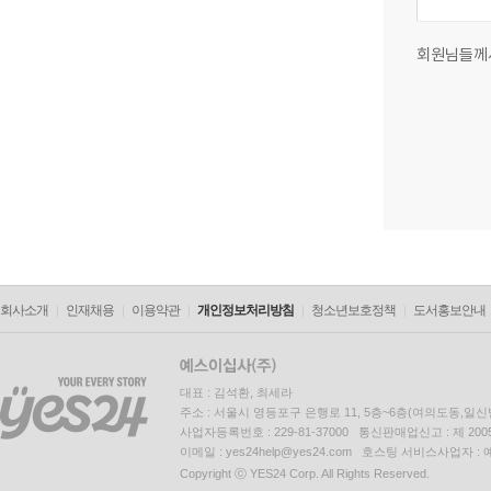
회원님들께
회사소개
인재채용
이용약관
개인정보처리방침
청소년보호정책
도서홍보안내
대표 : 김석환, 최세라
주소 : 서울시 영등포구 은행로 11, 5층~6층(여의도동,일신
사업자등록번호 : 229-81-37000 통신판매업신고 : 제 200
이메일 : yes24help@yes24.com 호스팅 서비스사업자 :
Copyright ⓒ YES24 Corp. All Rights Reserved.