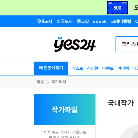
국내도서
외국도서
중고샵
eBook
크레마클럽
C
빠른분야찾기
베스트
신상품
이벤트
바이백
매
웰컴
작가파일
국내작가
작가파일
작가 혹은 작가와 작품명을
함께 검색해 보세요.