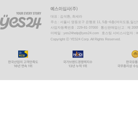
대표 : 김석환, 최세라
주소 : 서울시 영등포구 은행로 11, 5층~6층(여의도동,일신
사업자등록번호 : 229-81-37000 통신판매업신고 : 제 200
이메일 : yes24help@yes24.com 호스팅 서비스사업자 :
Copyright ⓒ YES24 Corp. All Rights Reserved.