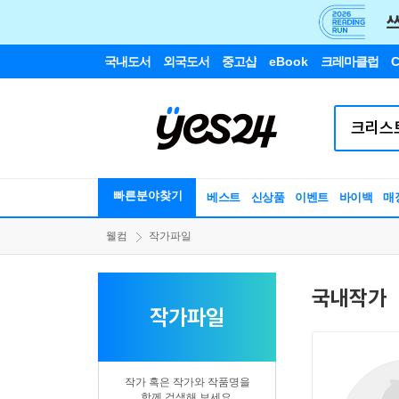
국내도서
외국도서
중고샵
eBook
크레마클럽
C
빠른분야찾기
베스트
신상품
이벤트
바이백
매
웰컴
작가파일
국내작가
작가파일
작가 혹은 작가와 작품명을
함께 검색해 보세요.