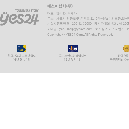
대표 : 김석환, 최세라
주소 : 서울시 영등포구 은행로 11, 5층~6층(여의도동,일신
사업자등록번호 : 229-81-37000 통신판매업신고 : 제 200
이메일 : yes24help@yes24.com 호스팅 서비스사업자 :
Copyright ⓒ YES24 Corp. All Rights Reserved.