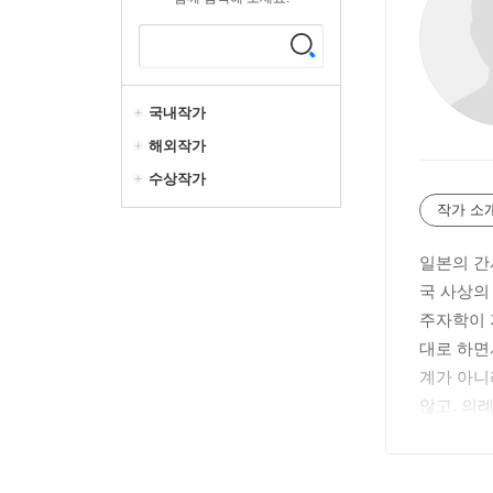
국내작가
해외작가
수상작가
작가 소
일본의 간
국 사상의
주자학이 
대로 하면
계가 아니
않고, 의
술연구회’
《주희 가
《동아시아