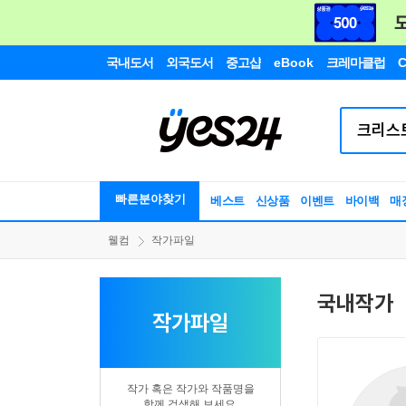
국내도서
외국도서
중고샵
eBook
크레마클럽
C
빠른분야찾기
베스트
신상품
이벤트
바이백
매
웰컴
작가파일
국내작가
작가파일
작가 혹은 작가와 작품명을
함께 검색해 보세요.