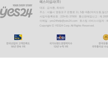
대표 : 김석환, 최세라
주소 : 서울시 영등포구 은행로 11, 5층~6층(여의도동,일신
사업자등록번호 : 229-81-37000 통신판매업신고 : 제 200
이메일 : yes24help@yes24.com 호스팅 서비스사업자 :
Copyright ⓒ YES24 Corp. All Rights Reserved.