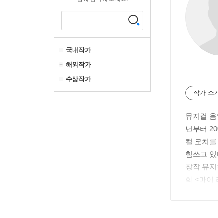
국내작가
해외작가
수상작가
작가 소
뮤지컬 음
년부터 2
컬 코치를
힘쓰고 있
창작 뮤지
화 <마이
증명해 보
소리가 가