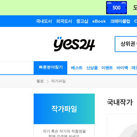
국내도서
외국도서
중고샵
eBook
크레마클럽
C
빠른분야찾기
베스트
신상품
이벤트
바이백
매
웰컴
작가파일
국내작가
작가파일
작가 혹은 작가와 작품명을
함께 검색해 보세요.