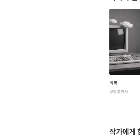
죄목
영달출판사
작가에게 