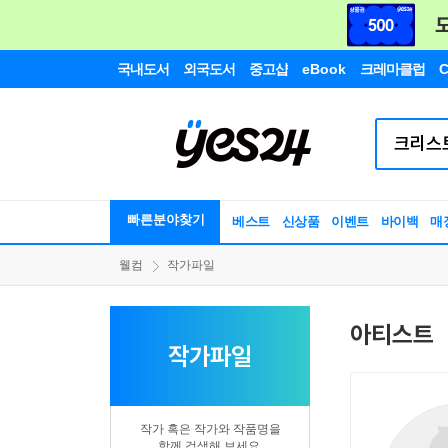
국내도서
외국도서
중고샵
eBook
크레마클럽
C
빠른분야찾기
베스트
신상품
이벤트
바이백
매
웰컴
작가파일
아티스트
작가파일
작가 혹은 작가와 작품명을
함께 검색해 보세요.