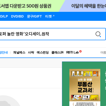
D/LP
DVD/BD
문구
/GIFT
티켓
독서유형검사
장안내
채널예스
사락
예스펀딩
클래스24
RBTI Lab
여
독서유형검사