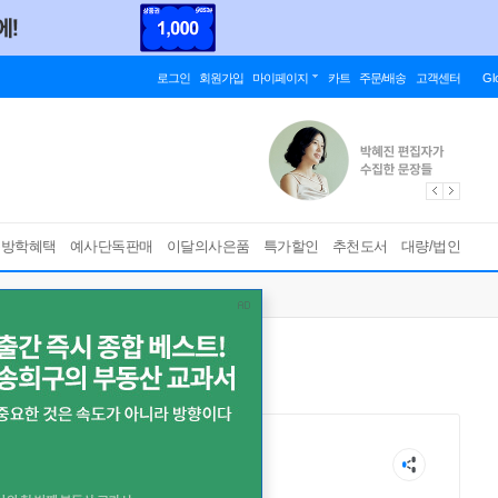
로그인
회원가입
마이페이지
카트
주문/배송
고객센터
Gl
름방학혜택
예사단독판매
이달의사은품
특가할인
추천도서
대량/법인