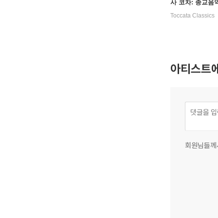
사 코차: 종교음
집 (Maria Rosa 
Toccata Classics
Sacred Music f
hteen-Century 
아티스트에
회원님들께