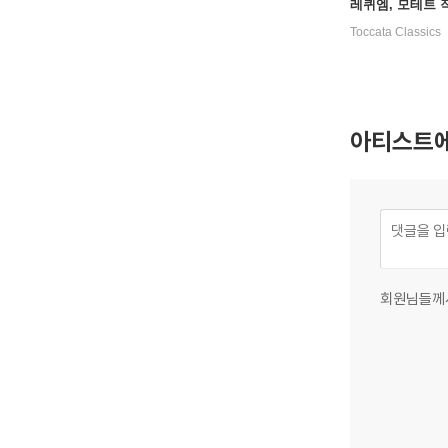
레퀴엠, 모테트 
(Vivanco: Moss
Toccata Classics
efunctis, Motets
아티스트에
회원님들께