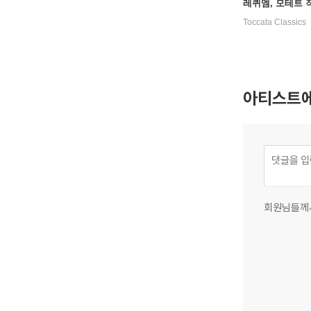
레퀴엠, 모테트 
(Vivanco: Moss
Toccata Classics
efunctis, Motets
아티스트에
회원님들께