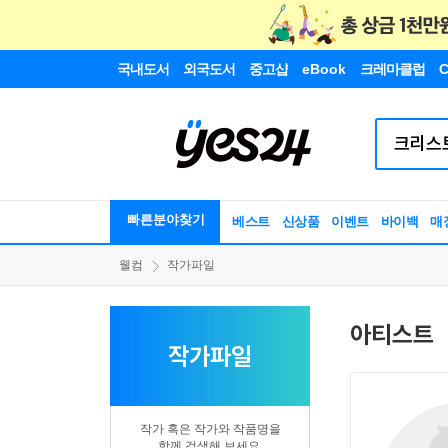
국내도서
외국도서
중고샵
eBook
크레마클럽
C
빠른분야찾기
베스트
신상품
이벤트
바이백
매
웰컴
작가파일
아티스트
작가파일
작가 혹은 작가와 작품명을
함께 검색해 보세요.