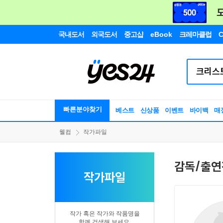
국내도서
외국도서
중고샵
eBook
크레마클럽
C
빠른분야찾기
베스트
신상품
이벤트
바이백
매
웰컴
작가파일
감독/출연
작가파일
작가 혹은 작가와 작품명을
함께 검색해 보세요.