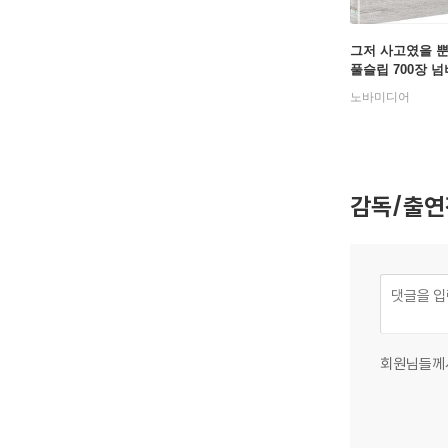
그저 사고였을 뿐 (
풀슬립 700장 넘
정판) : 블루레이
노바미디어
감독/출연
회원님들께