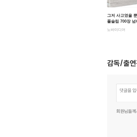
그저 사고였을 뿐 (
풀슬립 700장 넘
정판) : 블루레이
노바미디어
감독/출연
회원님들께