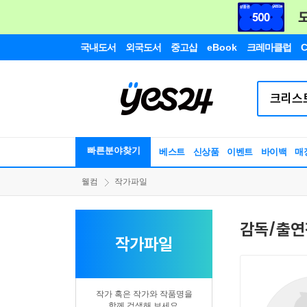
국내도서
외국도서
중고샵
eBook
크레마클럽
C
빠른분야찾기
베스트
신상품
이벤트
바이백
매
웰컴
작가파일
감독/출연
작가파일
작가 혹은 작가와 작품명을
함께 검색해 보세요.