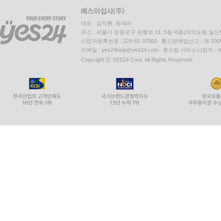
대표 : 김석환, 최세라
주소 : 서울시 영등포구 은행로 11, 5층~6층(여의도동,일신
사업자등록번호 : 229-81-37000 통신판매업신고 : 제 200
이메일 : yes24help@yes24.com 호스팅 서비스사업자 :
Copyright ⓒ YES24 Corp. All Rights Reserved.