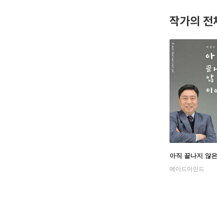
-한국보건
작가의 전
-서울시 
-충청북도
-국립 공
-한국 중
-한국연
저자는 평
입니다. 
지하 쪽방
에 들어섰
민하였습니
아직 끝나지 않
긴 과정의
메이드마인드