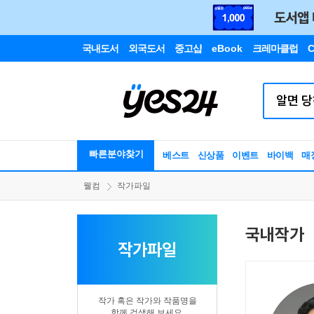
국내도서
외국도서
중고샵
eBook
크레마클럽
C
빠른분야찾기
베스트
신상품
이벤트
바이백
매
웰컴
작가파일
국내작가
작가파일
작가 혹은 작가와 작품명을
함께 검색해 보세요.