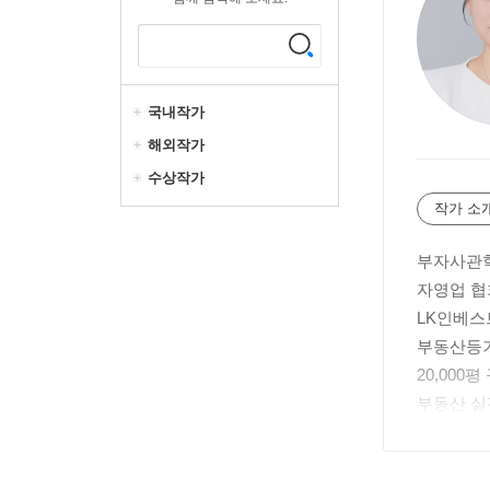
국내작가
해외작가
수상작가
작가 소
부자사관학
자영업 협
LK인베스
부동산등기
20,000
부동산 실
토지 투자
소액 물건
협상 전략