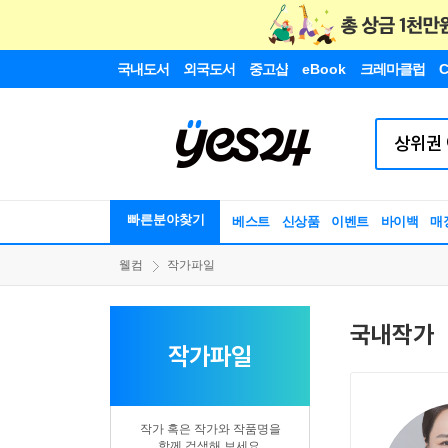
국내도서
외국도서
중고샵
eBook
크레마클럽
C
빠른분야찾기
베스트
신상품
이벤트
바이백
매
웰컴
작가파일
국내작가
작가파일
작가 혹은 작가와 작품명을
함께 검색해 보세요.