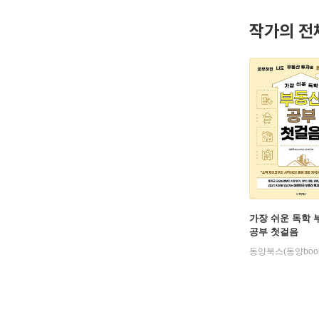
그 외 부
작가의 전
전자소송/
유튜브 [
가장 쉬운 독학 
공부 첫걸음
동양북스(동양book