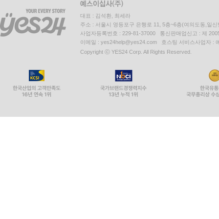
대표 : 김석환, 최세라
주소 : 서울시 영등포구 은행로 11, 5층~6층(여의도동,일신
사업자등록번호 : 229-81-37000 통신판매업신고 : 제 200
이메일 : yes24help@yes24.com 호스팅 서비스사업자 :
Copyright ⓒ YES24 Corp. All Rights Reserved.