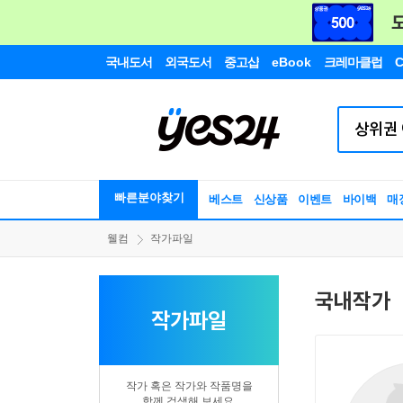
국내도서
외국도서
중고샵
eBook
크레마클럽
C
빠른분야찾기
베스트
신상품
이벤트
바이백
매
웰컴
작가파일
국내작가
작가파일
작가 혹은 작가와 작품명을
함께 검색해 보세요.