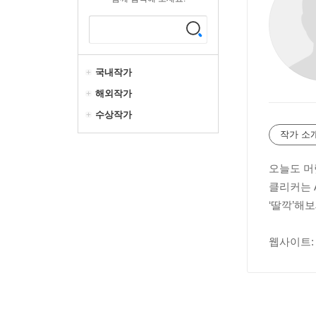
국내작가
해외작가
수상작가
작가 소
오늘도 머
클리커는 
‘딸깍’해보
웹사이트: htt