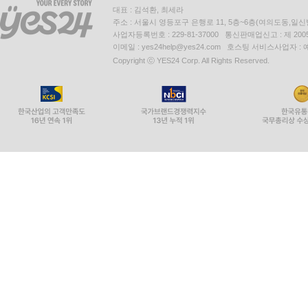
대표 : 김석환, 최세라
주소 : 서울시 영등포구 은행로 11, 5층~6층(여의도동,일신
사업자등록번호 : 229-81-37000 통신판매업신고 : 제 200
이메일 : yes24help@yes24.com 호스팅 서비스사업자 :
Copyright ⓒ YES24 Corp. All Rights Reserved.