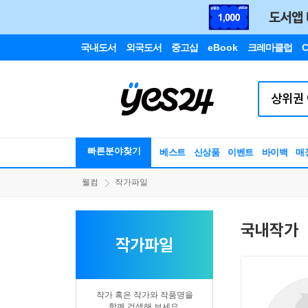
국내도서
외국도서
중고샵
eBook
크레마클럽
C
빠른분야찾기
베스트
신상품
이벤트
바이백
매
웰컴
작가파일
국내작가
작가파일
작가 혹은 작가와 작품명을
함께 검색해 보세요.