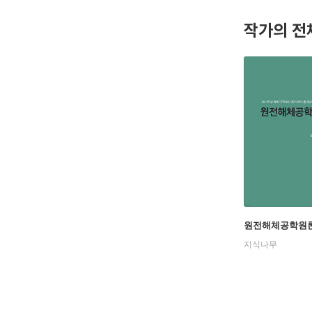
작가의 전
주요 수상
대한민국 
세계인명사전 
앨버트 넬슨
한국원자력
대한민국 
저서: '전
역서: '신의
논문: 원
주요 국제
원전해체공학원
지식나무