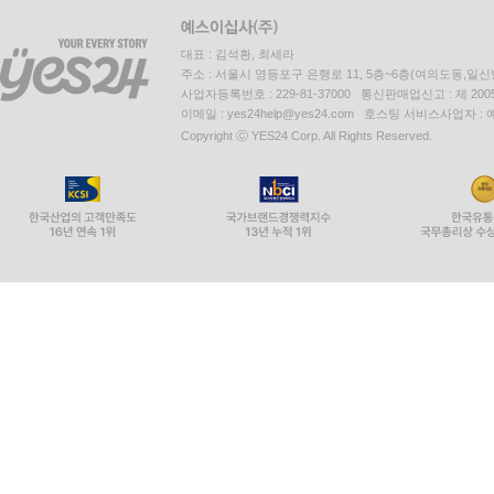
대표 : 김석환, 최세라
주소 : 서울시 영등포구 은행로 11, 5층~6층(여의도동,일신
사업자등록번호 : 229-81-37000 통신판매업신고 : 제 200
이메일 : yes24help@yes24.com 호스팅 서비스사업자 :
Copyright ⓒ YES24 Corp. All Rights Reserved.