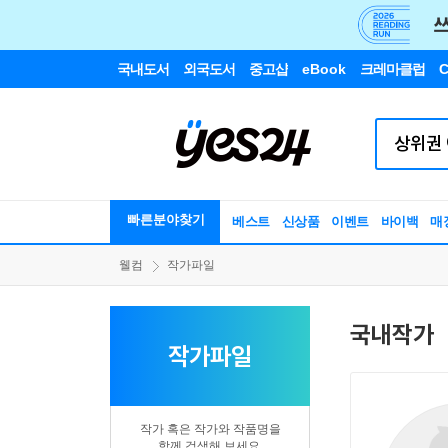
국내도서
외국도서
중고샵
eBook
크레마클럽
C
빠른분야찾기
베스트
신상품
이벤트
바이백
매
웰컴
작가파일
국내작가
작가파일
작가 혹은 작가와 작품명을
함께 검색해 보세요.