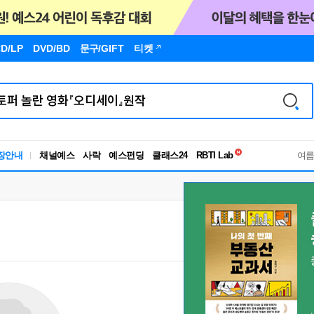
D/LP
DVD/BD
문구
/GIFT
티켓
독서유형검사
장안내
채널예스
사락
예스펀딩
클래스24
RBTI Lab
여
독서유형검사