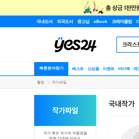
국내도서
외국도서
중고샵
eBook
크레마클럽
C
빠른분야찾기
베스트
신상품
이벤트
바이백
매
웰컴
작가파일
국내작가
작가파일
작가 혹은 작가와 작품명을
함께 검색해 보세요.