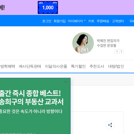
로그인
회원가입
마이페이지
카트
주문/배송
고객센터
Gl
름방학혜택
예사단독판매
이달의사은품
특가할인
추천도서
대량/법인