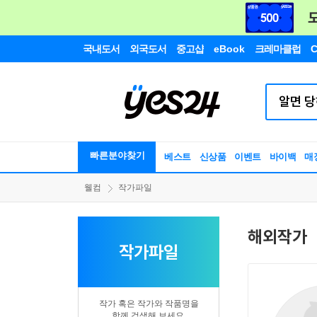
국내도서
외국도서
중고샵
eBook
크레마클럽
C
빠른분야찾기
베스트
신상품
이벤트
바이백
매
웰컴
작가파일
해외작가
작가파일
작가 혹은 작가와 작품명을
함께 검색해 보세요.