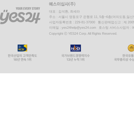
대표 : 김석환, 최세라
주소 : 서울시 영등포구 은행로 11, 5층~6층(여의도동,일신
사업자등록번호 : 229-81-37000 통신판매업신고 : 제 200
이메일 : yes24help@yes24.com 호스팅 서비스사업자 :
Copyright ⓒ YES24 Corp. All Rights Reserved.