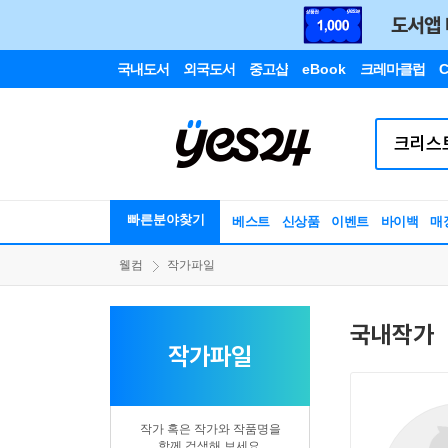
국내도서
외국도서
중고샵
eBook
크레마클럽
C
빠른분야찾기
베스트
신상품
이벤트
바이백
매
웰컴
작가파일
국내작가
작가파일
작가 혹은 작가와 작품명을
함께 검색해 보세요.