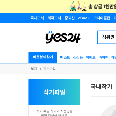
국내도서
외국도서
중고샵
eBook
크레마클럽
C
빠른분야찾기
베스트
신상품
이벤트
바이백
매
웰컴
작가파일
국내작가
작가파일
작가 혹은 작가와 작품명을
함께 검색해 보세요.