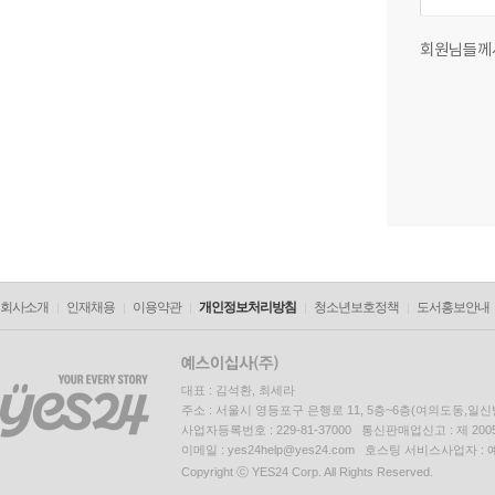
회원님들께
회사소개
인재채용
이용약관
개인정보처리방침
청소년보호정책
도서홍보안내
대표 : 김석환, 최세라
주소 : 서울시 영등포구 은행로 11, 5층~6층(여의도동,일신
사업자등록번호 : 229-81-37000 통신판매업신고 : 제 200
이메일 : yes24help@yes24.com 호스팅 서비스사업자 :
Copyright ⓒ YES24 Corp. All Rights Reserved.