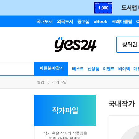
국내도서
외국도서
중고샵
eBook
크레마클럽
C
빠른분야찾기
베스트
신상품
이벤트
바이백
매
웰컴
작가파일
국내작가
작가파일
작가 혹은 작가와 작품명을
함께 검색해 보세요.