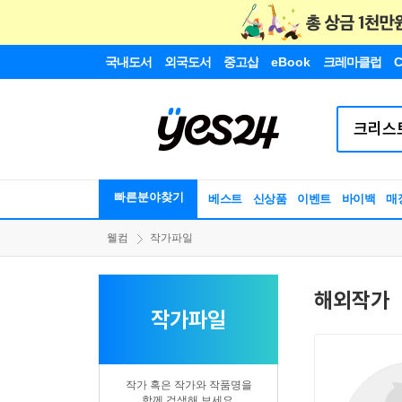
국내도서
외국도서
중고샵
eBook
크레마클럽
C
빠른분야찾기
베스트
신상품
이벤트
바이백
매
웰컴
작가파일
해외작가
작가파일
작가 혹은 작가와 작품명을
함께 검색해 보세요.