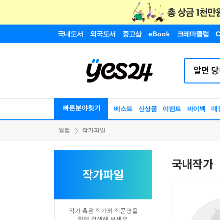
국내도서
외국도서
중고샵
eBook
크레마클럽
C
빠른분야찾기
베스트
신상품
이벤트
바이백
매
웰컴
작가파일
국내작가
작가파일
작가 혹은 작가와 작품명을
함께 검색해 보세요.