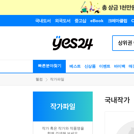
국내도서
외국도서
중고샵
eBook
크레마클럽
C
빠른분야찾기
베스트
신상품
이벤트
바이백
매
웰컴
작가파일
국내작가
작가파일
작가 혹은 작가와 작품명을
함께 검색해 보세요.