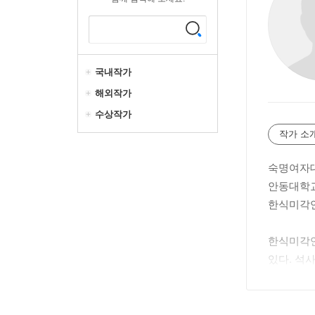
국내작가
해외작가
수상작가
작가 소
숙명여자
안동대학교
한식미각
한식미각연
있다. 석
학술적으로
문헌적 기
있다. 2