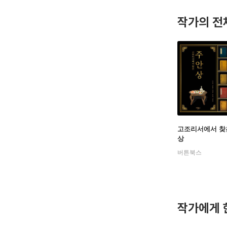
에서 실력
작가의 전
활동하고 
choocook
고조리서에서 찾
상
버튼북스
작가에게 