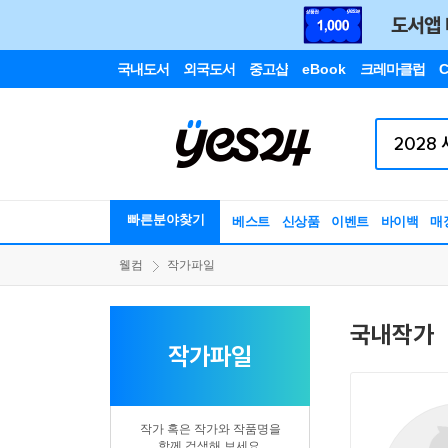
국내도서
외국도서
중고샵
eBook
크레마클럽
C
빠른분야찾기
베스트
신상품
이벤트
바이백
매
웰컴
작가파일
국내작가
작가파일
작가 혹은 작가와 작품명을
함께 검색해 보세요.