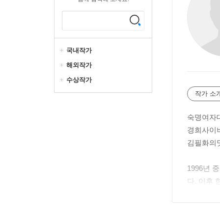
국내작가
해외작가
수상작가
작가 소
숙명여자
경희사이
김필화의
1996년
다. 이후
는 등 실
한 행사를
브라질의 