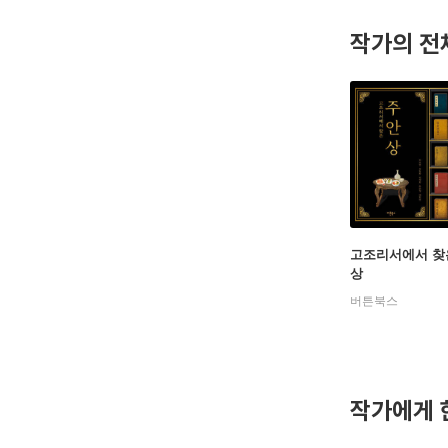
국 수출용
작가의 전
학원에서는
등을 통해
어로 풀어
syjin@sm.
고조리서에서 찾
상
버튼북스
작가에게 