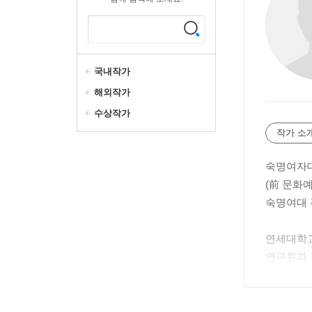
국내작가
해외작가
수상작가
작가 소
숙명여자대
(前 문화
숙명여대
연세대학교
연구원과 
구해 온 
원했다. 
획·운영하