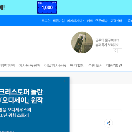
로그인
회원가입
마이페이지
카트
주문/배송
고객센터
Gl
름방학혜택
예사단독판매
이달의사은품
특가할인
추천도서
대량/법인