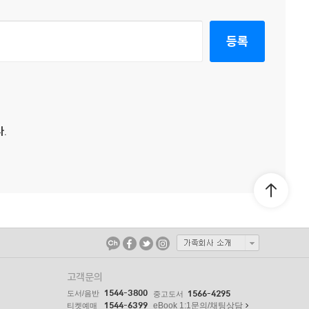
등록
.
고객문의
1544-3800
도서/음반
1566-4295
중고도서
1544-6399
eBook 1:1문의/채팅상담
티켓예매