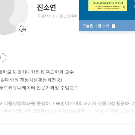
진소연
국내작가
가정/건강/취미 저자
오늘은 그만 보기
개
학교 K-컬처대학원 K-푸드학과 교수
예술대학원 전통식생활문화전공)
 푸드커뮤니케이터 전문가과정 주임교수
 식품영양학과를 졸업하고 숙명여자대학교에서 전통식생활문화 석사
기획팀장을 거쳐 2010년부터 숙명여자대학교 교수로 재직하고 있다. 
그는 전통주, 전통 기능성 식품소재, 고조리서를 기반으로 한 연구를 
연구원 재직 시절에는 지역 향토음식 개발은 물론 프랑스·러시아·체코·
며 한식 세계화 활동을 활발히 펼쳤다. 또한 MBC 드라마 〈신들의 