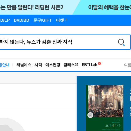
D/LP
DVD/BD
문구
/GIFT
티켓
독서유형검사
장안내
채널예스
사락
예스펀딩
클래스24
RBTI Lab
여
독서유형검사