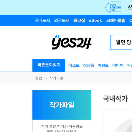
국내도서
외국도서
중고샵
eBook
크레마클럽
C
빠른분야찾기
베스트
신상품
이벤트
바이백
매
웰컴
작가파일
국내작가
작가파일
작가 혹은 작가와 작품명을
함께 검색해 보세요.