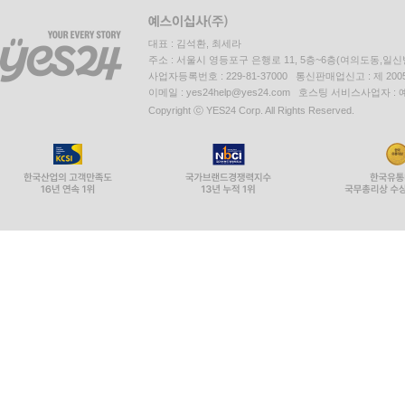
대표 : 김석환, 최세라
주소 : 서울시 영등포구 은행로 11, 5층~6층(여의도동,일신
사업자등록번호 : 229-81-37000 통신판매업신고 : 제 200
이메일 : yes24help@yes24.com 호스팅 서비스사업자 :
Copyright ⓒ YES24 Corp. All Rights Reserved.