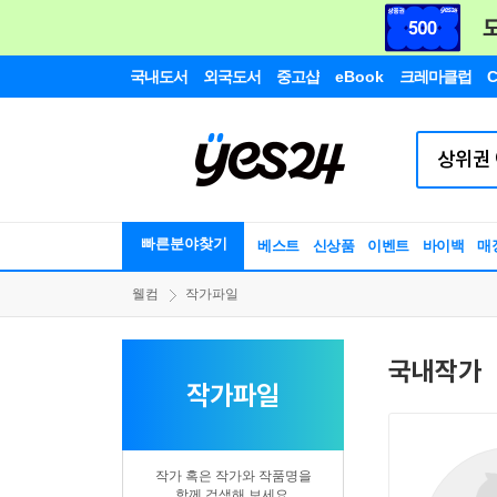
국내도서
외국도서
중고샵
eBook
크레마클럽
C
빠른분야찾기
베스트
신상품
이벤트
바이백
매
웰컴
작가파일
국내작가
작가파일
작가 혹은 작가와 작품명을
함께 검색해 보세요.