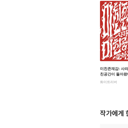
미친존재감: 사
친공간이 돌아왔
화이트리버
작가에게 