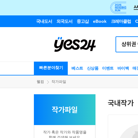
국내도서
외국도서
중고샵
eBook
크레마클럽
C
빠른분야찾기
베스트
신상품
이벤트
바이백
매
웰컴
작가파일
국내작가
작가파일
작가 혹은 작가와 작품명을
함께 검색해 보세요.