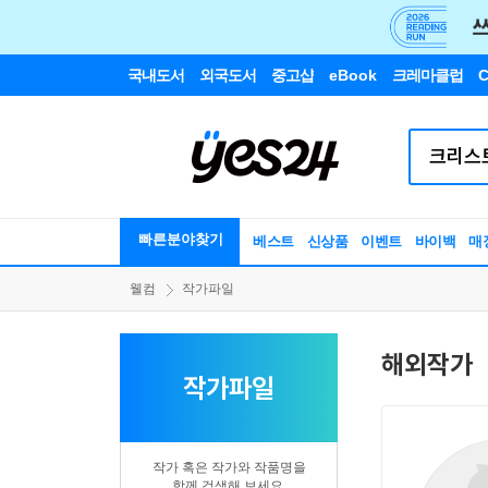
국내도서
외국도서
중고샵
eBook
크레마클럽
C
빠른분야찾기
베스트
신상품
이벤트
바이백
매
웰컴
작가파일
해외작가
작가파일
작가 혹은 작가와 작품명을
함께 검색해 보세요.