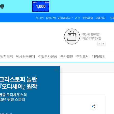
로그인
회원가입
마이페이지
카트
주문/배송
고객센터
Gl
름방학혜택
예사단독판매
이달의사은품
특가할인
추천도서
대량/법인