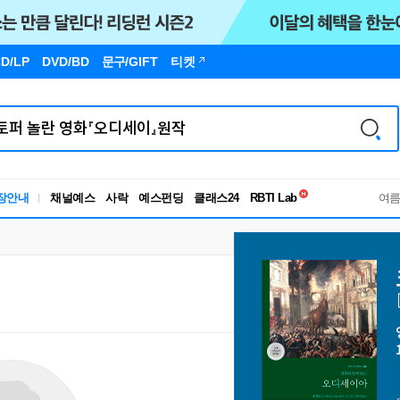
D/LP
DVD/BD
문구
/GIFT
티켓
독서유형검사
장안내
채널예스
사락
예스펀딩
클래스24
RBTI Lab
여
독서유형검사