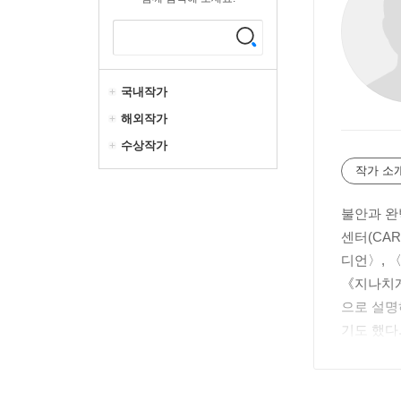
국내작가
해외작가
수상작가
작가 소
불안과 완
센터(CA
디언〉, 
《지나치게 
으로 설명
기도 했다.
캐스트’로