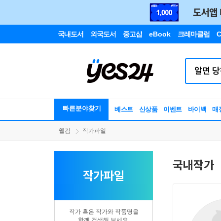
국내도서
외국도서
중고샵
eBook
크레마클럽
C
빠른분야찾기
베스트
신상품
이벤트
바이백
매
웰컴
작가파일
국내작가
작가파일
작가 혹은 작가와 작품명을
함께 검색해 보세요.