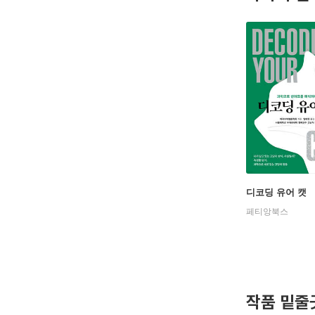
디코딩 유어 캣
페티앙북스
작품 밑줄