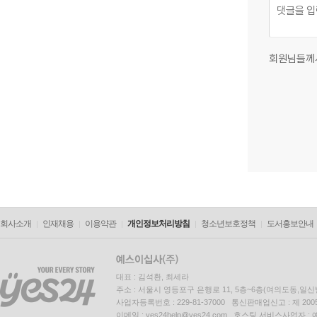
회원님들께
회사소개
인재채용
이용약관
개인정보처리방침
청소년보호정책
도서홍보안내
대표 : 김석환, 최세라
주소 : 서울시 영등포구 은행로 11, 5층~6층(여의도동,일신
사업자등록번호 : 229-81-37000 통신판매업신고 : 제 200
이메일 : yes24help@yes24.com 호스팅 서비스사업자 :