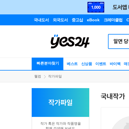
국내도서
외국도서
중고샵
eBook
크레마클럽
C
빠른분야찾기
베스트
신상품
이벤트
바이백
매
웰컴
작가파일
국내작가
작가파일
작가 혹은 작가와 작품명을
함께 검색해 보세요.