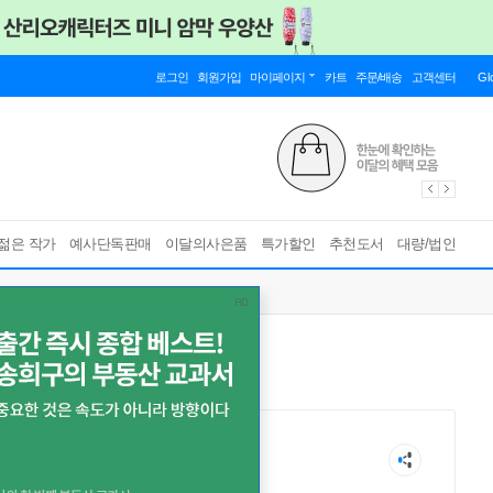
로그인
회원가입
마이페이지
카트
주문/배송
고객센터
Gl
젊은 작가
예사단독판매
이달의사은품
특가할인
추천도서
대량/법인