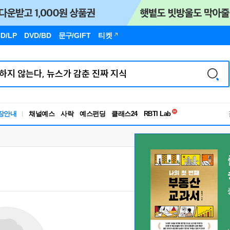
D/LP
DVD/BD
문구
/GIFT
티켓
독서유형검사
장안내
채널예스
사락
예스펀딩
클래스24
RBTI Lab
독서유형검사