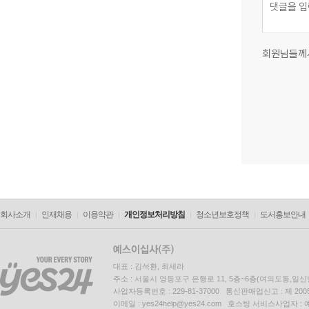
회원님들께
회사소개
인재채용
이용약관
개인정보처리방침
청소년보호정책
도서홍보안내
대표 : 김석환, 최세라
주소 : 서울시 영등포구 은행로 11, 5층~6층(여의도동,일신
사업자등록번호 : 229-81-37000 통신판매업신고 : 제 200
이메일 : yes24help@yes24.com 호스팅 서비스사업자 :