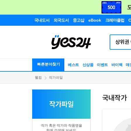
국내도서
외국도서
중고샵
eBook
크레마클럽
C
빠른분야찾기
베스트
신상품
이벤트
바이백
매
웰컴
작가파일
국내작가
작가파일
작가 혹은 작가와 작품명을
함께 검색해 보세요.