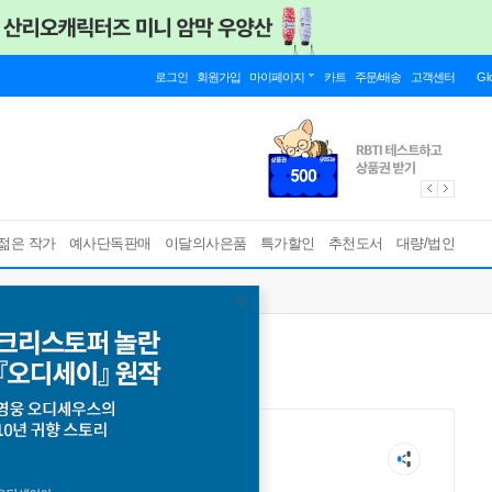
로그인
회원가입
마이페이지
카트
주문/배송
고객센터
Gl
젊은 작가
예사단독판매
이달의사은품
특가할인
추천도서
대량/법인