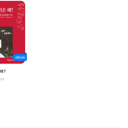
왜?
리아