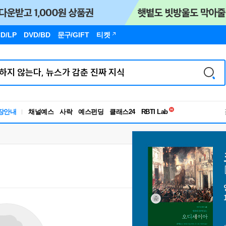
D/LP
DVD/BD
문구
/GIFT
티켓
독서유형검사
장안내
채널예스
사락
예스펀딩
클래스24
RBTI Lab
독서유형검사