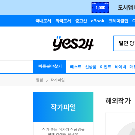
국내도서
외국도서
중고샵
eBook
크레마클럽
C
빠른분야찾기
베스트
신상품
이벤트
바이백
매
웰컴
작가파일
해외작가
작가파일
작가 혹은 작가와 작품명을
함께 검색해 보세요.