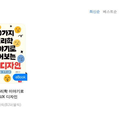
최신순
베스트순
심리학 이야기로
UX 디자인
릭(BJ퍼블릭)