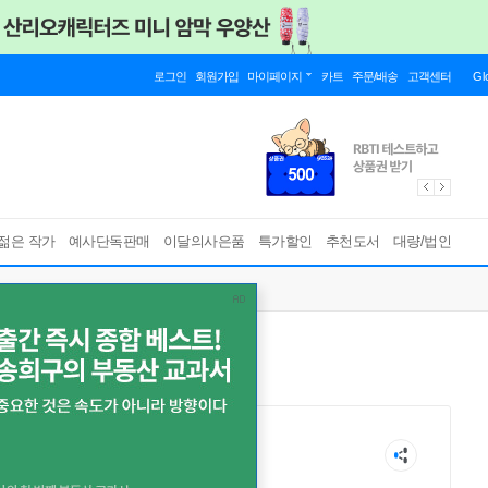
로그인
회원가입
마이페이지
카트
주문/배송
고객센터
Gl
젊은 작가
예사단독판매
이달의사은품
특가할인
추천도서
대량/법인