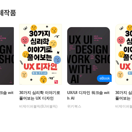
체작품
크숍 wit
30가지 심리학 이야기로
UX/UI 디자인 워크숍 wit
30가지 
풀어보는 UX 디자인
h AI
풀어보는 
비제이퍼블릭(BJ퍼블릭)
위키북스
비제이퍼블