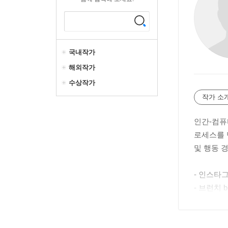
국내작가
해외작가
수상작가
작가 소
인간-컴퓨터
로세스를 
및 행동 
- 인스타그램
- 브런치 br
- 요즘IT y
- 퍼블리 pub