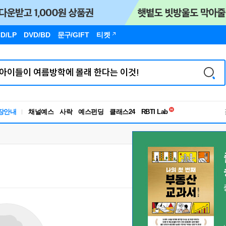
D/LP
DVD/BD
문구
/GIFT
티켓
독서유형검사
장안내
채널예스
사락
예스펀딩
클래스24
RBTI Lab
독서유형검사