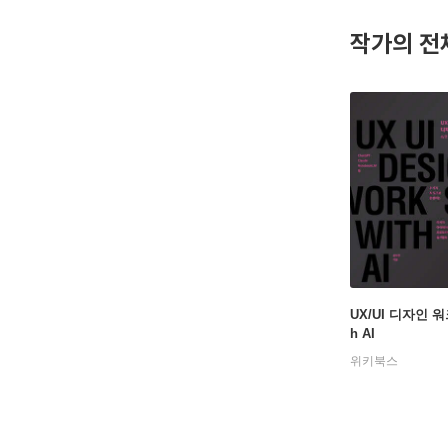
작가의 전
UX/UI 디자인 워
h AI
위키북스