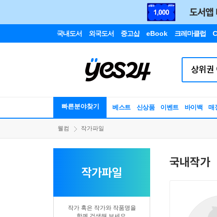
국내도서
외국도서
중고샵
eBook
크레마클럽
C
빠른분야찾기
베스트
신상품
이벤트
바이백
매
웰컴
작가파일
국내작가
작가파일
작가 혹은 작가와 작품명을
함께 검색해 보세요.