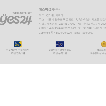
대표 : 김석환, 최세라
주소 : 서울시 영등포구 은행로 11, 5층~6층(여의도동,일신
사업자등록번호 : 229-81-37000 통신판매업신고 : 제 200
이메일 : yes24help@yes24.com 호스팅 서비스사업자 :
Copyright ⓒ YES24 Corp. All Rights Reserved.