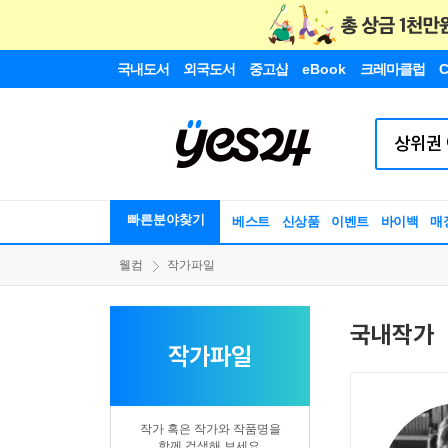
국내도서
외국도서
중고샵
eBook
크레마클럽
C
빠른분야찾기
베스트
신상품
이벤트
바이백
매
웰컴
작가파일
국내작가
작가파일
작가 혹은 작가와 작품명을
함께 검색해 보세요.