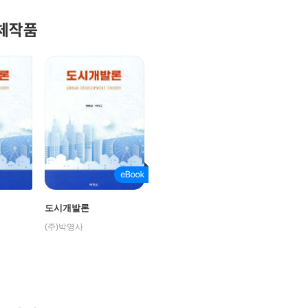
체작품
도시개발론
(주)박영사