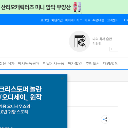
로그인
회원가입
마이페이지
카트
주문/배송
고객센터
Gl
젊은 작가
예사단독판매
이달의사은품
특가할인
추천도서
대량/법인