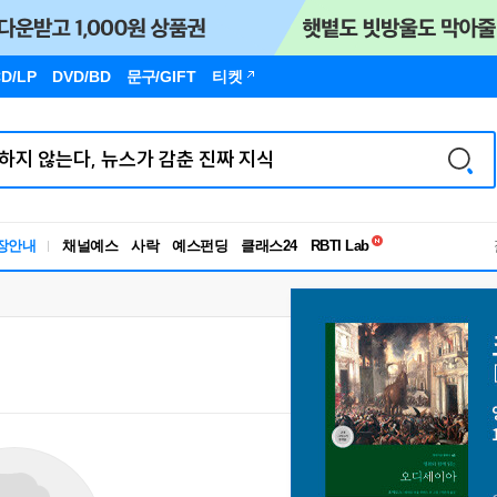
D/LP
DVD/BD
문구
/GIFT
티켓
독서유형검사
장안내
채널예스
사락
예스펀딩
클래스24
RBTI Lab
독서유형검사