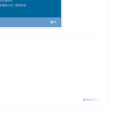
닫기
펼쳐보기