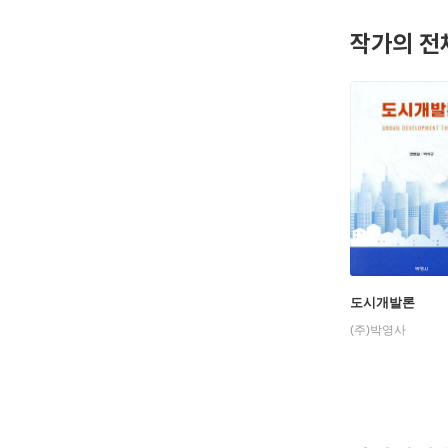
작가의 전
도시개발론
(주)박영사