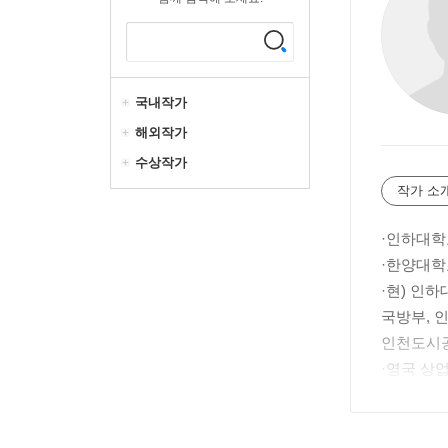
국내작가
해외작가
수상작가
작가 소
·인하대학
·한양대학
·현) 인
국방부, 
인천도시
·영국 상
·미국 상
·건설VE전