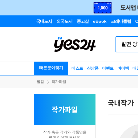
국내도서
외국도서
중고샵
eBook
크레마클럽
C
빠른분야찾기
베스트
신상품
이벤트
바이백
매
웰컴
작가파일
국내작가
작가파일
작가 혹은 작가와 작품명을
함께 검색해 보세요.