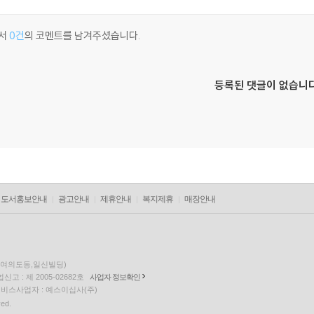
서
0건
의 코멘트를 남겨주셨습니다.
등록된 댓글이 없습니다
도서홍보안내
광고안내
제휴안내
복지제휴
매장안내
층(여의도동,일신빌딩)
고 : 제 2005-02682호
사업자 정보확인
팅 서비스사업자 : 예스이십사(주)
ved.