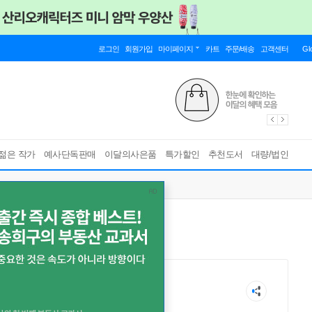
로그인
회원가입
마이페이지
카트
주문/배송
고객센터
Gl
젊은 작가
예사단독판매
이달의사은품
특가할인
추천도서
대량/법인
рапова