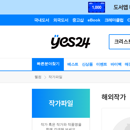
국내도서
외국도서
중고샵
eBook
크레마클럽
C
빠른분야찾기
베스트
신상품
이벤트
바이백
매
웰컴
작가파일
해외작가
작가파일
작가 혹은 작가와 작품명을
함께 검색해 보세요.