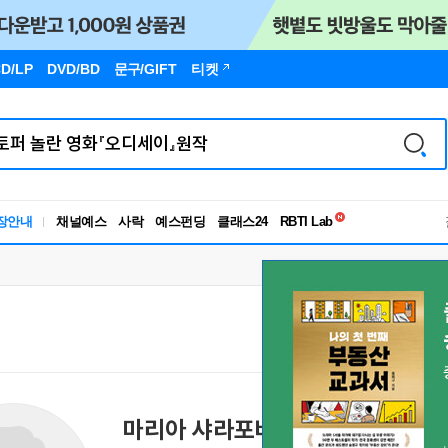
D/LP
DVD/BD
문구
/GIFT
티켓
독서유형검사
장안내
채널예스
사락
예스펀딩
클래스24
RBTI Lab
독서유형검사
마리아 샤라포바
Maria Sharapova
Мария Ша