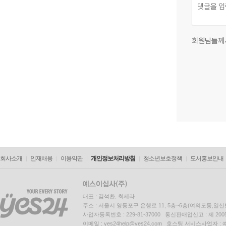
회원님들께
회사소개
인재채용
이용약관
개인정보처리방침
청소년보호정책
도서홍보안내
대표 : 김석환, 최세라
주소 : 서울시 영등포구 은행로 11, 5층~6층(여의도동,일신
사업자등록번호 : 229-81-37000 통신판매업신고 : 제 200
이메일 : yes24help@yes24.com 호스팅 서비스사업자 :