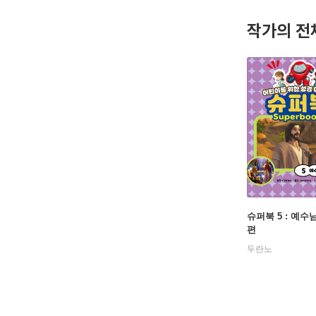
작가의 전
슈퍼북 5 : 예수
편
두란노