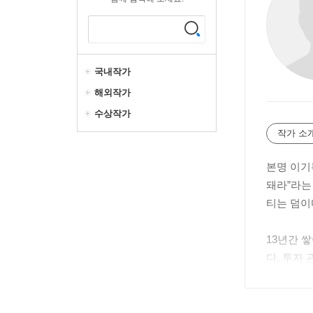
국내작가
해외작가
수상작가
작가 소
본명 이기
돼라”라는 
티는 덤이
13년간 
다. 투자 
전작 《챗G
투자에 적