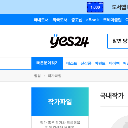
국내도서
외국도서
중고샵
eBook
크레마클럽
C
빠른분야찾기
베스트
신상품
이벤트
바이백
매
웰컴
작가파일
국내작가
작가파일
작가 혹은 작가와 작품명을
함께 검색해 보세요.