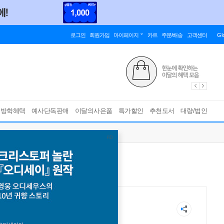
로그인
회원가입
마이페이지
카트
주문/배송
고객센터
Gl
름방학혜택
예사단독판매
이달의사은품
특가할인
추천도서
대량/법인