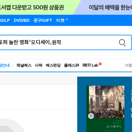
D/LP
DVD/BD
문구
/GIFT
티켓
독서유형검사
장안내
채널예스
사락
예스펀딩
클래스24
RBTI Lab
여
독서유형검사