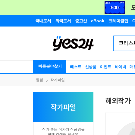
국내도서
외국도서
중고샵
eBook
크레마클럽
C
빠른분야찾기
베스트
신상품
이벤트
바이백
매
웰컴
작가파일
해외작가
작가파일
작가 혹은 작가와 작품명을
함께 검색해 보세요.