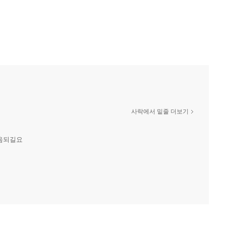
사락에서 밑줄 더보기
도음되길요