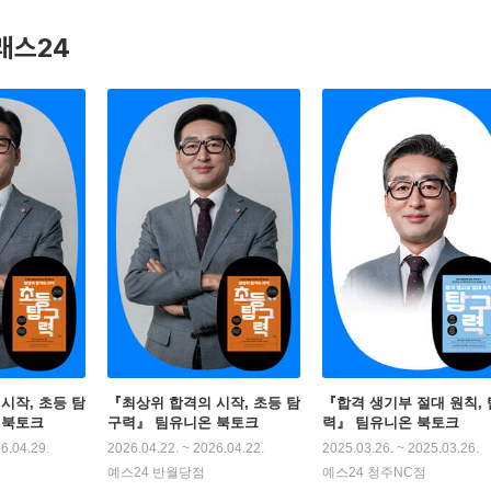
래스24
로는 『합격 생기부 절대 원칙, 탐구력』, 『학생부 디자인과 자기평
시작, 초등 탐
『최상위 합격의 시작, 초등 탐
『합격 생기부 절대 원칙,
 북토크
구력』 팀유니온 북토크
력』 팀유니온 북토크
6.04.29.
2026.04.22. ~ 2026.04.22.
2025.03.26. ~ 2025.03.26.
예스24 반월당점
예스24 청주NC점