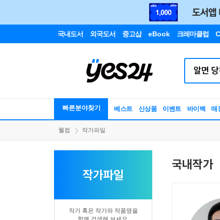
국내도서
외국도서
중고샵
eBook
크레마클럽
C
빠른분야찾기
베스트
신상품
이벤트
바이백
매
웰컴
작가파일
국내작가
작가파일
작가 혹은 작가와 작품명을
함께 검색해 보세요.