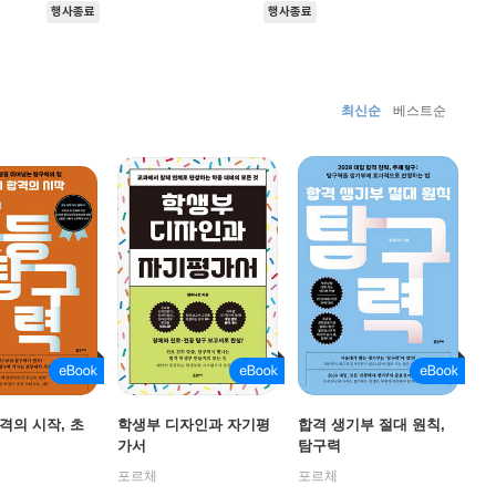
행사종료
행사종료
최신순
베스트순
격의 시작, 초
학생부 디자인과 자기평
합격 생기부 절대 원칙,
가서
탐구력
포르체
포르체