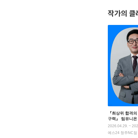
작가의 클
지은 책으
『최상위 합격의 
구력』 팀유니온
2026.04.29. ~ 202
예스24 청주NC점