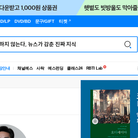
D/LP
DVD/BD
문구
/GIFT
티켓
독서유형검사
장안내
채널예스
사락
예스펀딩
클래스24
RBTI Lab
독서유형검사