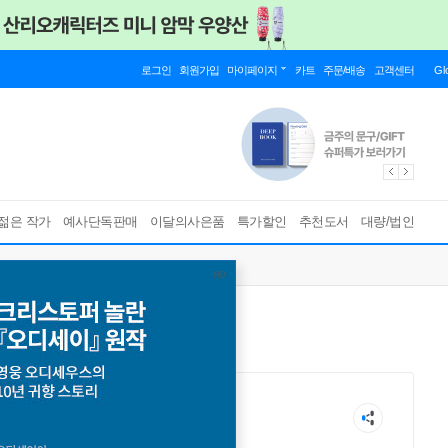
로그인
회원가입
마이페이지
카트
주문/배송
고객센터
Gl
젊은 작가
예사단독판매
이달의사은품
특가할인
추천도서
대량/법인