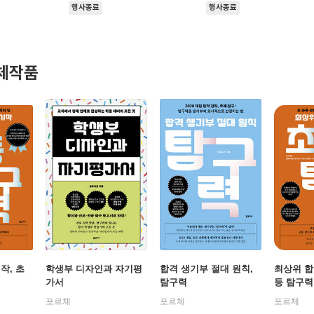
행사종료
행사종료
체작품
작, 초
학생부 디자인과 자기평
합격 생기부 절대 원칙,
최상위 합
가서
탐구력
등 탐구력
포르체
포르체
포르체