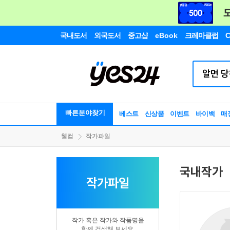
국내도서
외국도서
중고샵
eBook
크레마클럽
C
빠른분야찾기
베스트
신상품
이벤트
바이백
매
웰컴
작가파일
국내작가
작가파일
작가 혹은 작가와 작품명을
함께 검색해 보세요.