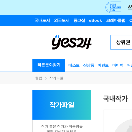
국내도서
외국도서
중고샵
eBook
크레마클럽
C
빠른분야찾기
베스트
신상품
이벤트
바이백
매
웰컴
작가파일
국내작가
작가파일
작가 혹은 작가와 작품명을
함께 검색해 보세요.