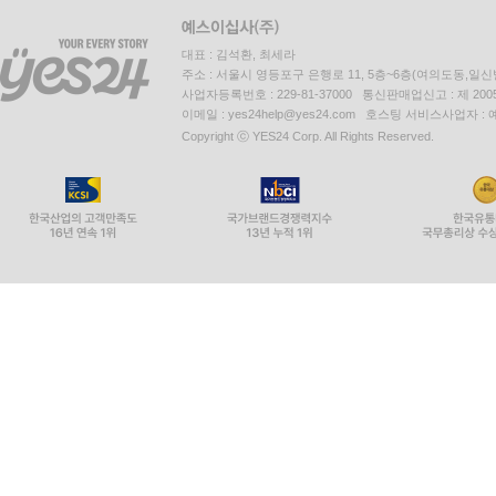
대표 : 김석환, 최세라
주소 : 서울시 영등포구 은행로 11, 5층~6층(여의도동,일신
사업자등록번호 : 229-81-37000 통신판매업신고 : 제 200
이메일 : yes24help@yes24.com 호스팅 서비스사업자 :
Copyright ⓒ YES24 Corp. All Rights Reserved.